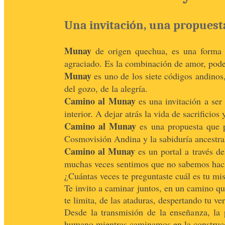
Una invitación, una propuesta
Munay
de origen quechua, es una forma d
agraciado. Es la combinación de amor, pode
Munay
es uno de los siete códigos andinos, 
del gozo, de la alegría.
Camino al Munay
es una invitación a ser 
interior. A dejar atrás la vida de sacrifici
Camino al Munay
es una propuesta que p
Cosmovisión Andina y la sabiduría ancestral
Camino al Munay
es un portal a través d
muchas veces sentimos que no sabemos haci
¿Cuántas veces te preguntaste cuál es tu mis
Te invito a caminar juntos, en un camino qu
te limita, de las ataduras, despertando tu v
Desde la transmisión de la enseñanza, la 
humano mientras caminamos en la construc