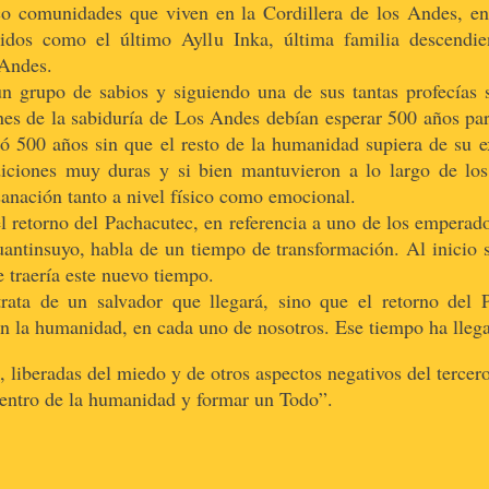
o comunidades que viven en la Cordillera de los Andes, en
os como el último Ayllu Inka, última familia descendient
 Andes.
n grupo de sabios y siguiendo una de sus tantas profecías 
es de la sabiduría de Los Andes debían esperar 500 años para
 500 años sin que el resto de la humanidad supiera de su exi
diciones muy duras y si bien mantuvieron a lo largo de los
anación tanto a nivel físico como emocional.
l retorno del Pachacutec, en referencia a uno de los emperad
ntinsuyo, habla de un tiempo de transformación. Al inicio s
 traería este nuevo tiempo.
rata de un salvador que llegará, sino que el retorno del P
 en la humanidad, en cada uno de nosotros. Ese tiempo ha lleg
, liberadas del miedo y de otros aspectos negativos del tercero
 dentro de la humanidad y formar un Todo”.